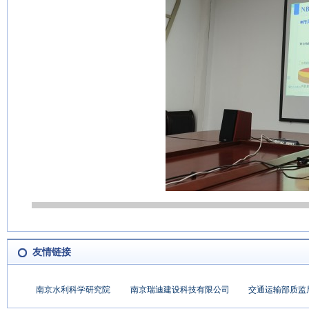
友情链接
南京水利科学研究院
南京瑞迪建设科技有限公司
交通运输部质监