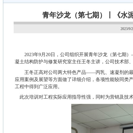
青年沙龙（第七期）丨《水
2023/9/
2023
年
9
月
20
日，公司组织开展青年沙龙（第七期）
凝土结构防护与修复研究室主任王冬主讲，公司技术部
王冬正高对公司两大特色产品
——
丙乳、速凝剂的
应用案例及展望等方面做了详细介绍，各项性能较同类
工程中得到广泛应用。
此次培训对工程实际应用指导性强，同时为营销及技术