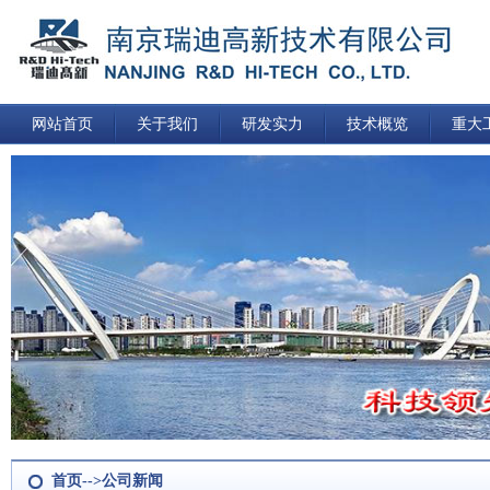
网站首页
关于我们
研发实力
技术概览
重大
首页-->公司新闻