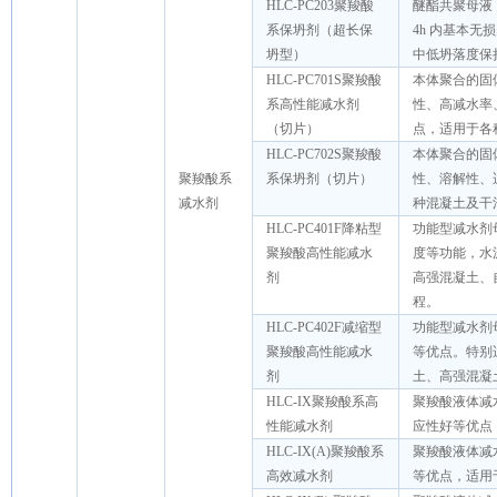
HLC-PC203聚羧酸
醚酯共聚母液
系保坍剂（超长保
4h 内基本
坍型）
中低坍落度保
HLC-PC701S聚羧酸
本体聚合的固
系高性能减水剂
性、高减水率
（切片）
点，适用于各
HLC-PC702S聚羧酸
本体聚合的固
聚羧酸系
系保坍剂（切片）
性、溶解性、
减水剂
种混凝土及干
HLC-PC401F降粘型
功能型减水剂
聚羧酸高性能减水
度等功能，水
剂
高强混凝土、
程。
HLC-PC402F减缩型
功能型减水剂
聚羧酸高性能减水
等优点。特别
剂
土、高强混凝
HLC-IX聚羧酸系高
聚羧酸液体减
性能减水剂
应性好等优点
HLC-IX(A)聚羧酸系
聚羧酸液体减
高效减水剂
等优点，适用