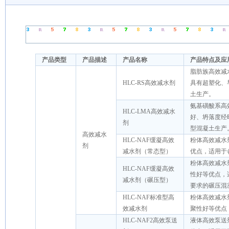
水泥及混凝土外加剂
产品类型
产品描述
产品名称
产品特点及应
脂肪族高效减
HLC-RS高效减水剂
具有超塑化、
土生产。
氨基磺酸系高
HLC-LMA高效减水
好、坍落度经
剂
型混凝土生产
高效减水
HLC-NAF缓凝高效
粉体高效减水
剂
减水剂（常态型）
优点，适用于
粉体高效减水
HLC-NAF缓凝高效
性好等优点，
减水剂（碾压型）
要求的碾压混
HLC-NAF标准型高
粉体高效减水
效减水剂
聚性好等优点
HLC-NAF2高效泵送
液体高效泵送