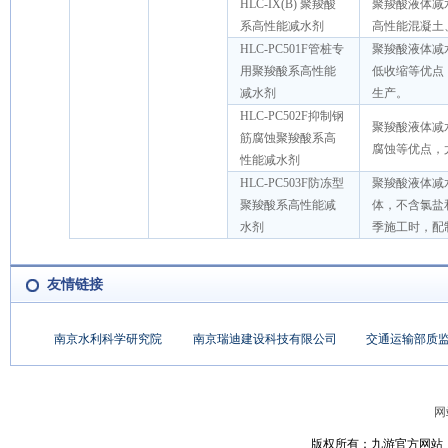
HLC-IX(B) 聚羧酸
聚羧酸液体减
系高性能减水剂
高性能混凝土
HLC-PC501F管桩专
聚羧酸液体减
用聚羧酸系高性能
低收缩等优点
减水剂
生产。
HLC-PC502F抑制钢
聚羧酸液体减
筋腐蚀聚羧酸系高
腐蚀等优点，
性能减水剂
HLC-PC503F防冻型
聚羧酸液体减
聚羧酸系高性能减
体，不含氯盐
水剂
季施工时，配
友情链接
南京水利科学研究院
南京瑞迪建设科技有限公司
交通运输部质
网
版权所有：九游官方网站_九